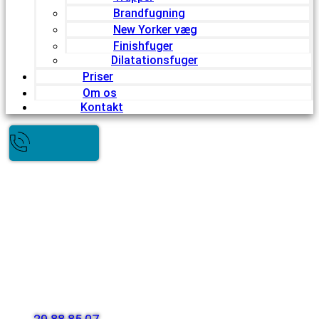
Brandfugning
New Yorker væg
Finishfuger
Dilatationsfuger
Priser
Om os
Kontakt