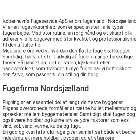
København’s Fugeservice ApS er din fugemand i Nordsjælland.
Vi er en fugevirksomhed, som er specialister i alle typer
fugearbejde. Med stor rutine, en rolig hånd og et skarpt blik
udfører vi alle opgaver med stor kvalitet og professionalisme
til den aftalte tid.
Med andre ord ved vi, hvordan den flotte fuge skal lægges.
Samtidigt har vi et stort udvalg af fuger i mange forskellige
farver. Så uanset om det er stuen, køkkenet eller
badeværelset, som trænger til nye fuger, har vi helt sikkert
den farve, som passer til din stil og din bolig.
Fugefirma Nordsjælland​
Fugning er en essentiel del af langt de fleste byggerier.
Fugens overordnede formål er at tætne huller, mellemrum og
sprækker mellem byggematerialer. Samtidigt skal fugen dog
også være holdbar og kunne afvise ydre faktorer som eks.
vind, sol, vand, varme, kulde og fugt.
En god og kvalitetsfuld fuge giver samlet set både et bedre
indeklima, et mere holdbart byggeri og et stærkere