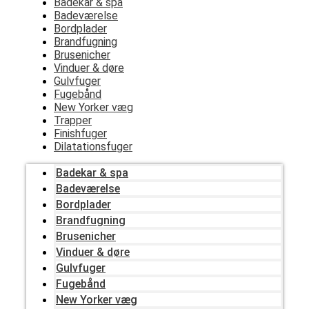
Badekar & spa
Badeværelse
Bordplader
Brandfugning
Brusenicher
Vinduer & døre
Gulvfuger
Fugebånd
New Yorker væg
Trapper
Finishfuger
Dilatationsfuger
Badekar & spa
Badeværelse
Bordplader
Brandfugning
Brusenicher
Vinduer & døre
Gulvfuger
Fugebånd
New Yorker væg