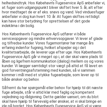
helhedsindtryk. Hos Købehavn’s Fugeservice ApS anbefaler vi,
at fuger som udgangspunkt bliver skiftet hver 5. år, alt efter
hvor medtaget de er af eks. snavs og vand. Ved vinduesfuger
anbefaler vi dog kun hvert 10. år. At fugen skiftes rettidigt
kan have stor betydning for oprettelsen af det gode
indeklima i din bolig.
Hos København’s Fugeservice ApS udfører vi både
serviceopgaver og mindre erhvervsopgaver. Vi lever af glade
og tilfredse kunder. Vores fugemontører har mange års
erfaring indenfor fugning, hvilket afspejler sig i det
kvalitetsarbejde, de leverer uge efter uge. Hos København’s
Fugeservice ApS går vi meget op i, at der skal være plads til
åben og ligefrem kommunikation (dialog) mellem os og vores
kunder. Vi lægger samtidigt stor vægt på altid at få lavet en
god forventningsafstemning med kunden, så vi sammen
kommer i mål med et stykke fugearbejde, som lever op til
både ønsker og behov.
Såfremt du har spørgsmål eller behov for hjælp til dit næste
fuge arbejde, står vi altid klar med faglig og kompetent
vejledning og rådgivning. Dette gælder uanset, om du blot
skal have hjælp til farvevalg eller ønsker, at vi skal bringe en
ide på bordet. Hos København’s Fugeservice ApS vil vi være