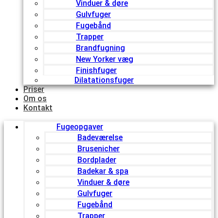
Vinduer & døre
Gulvfuger
Fugebånd
Trapper
Brandfugning
New Yorker væg
Finishfuger
Dilatationsfuger
Priser
Om os
Kontakt
Fugeopgaver
Badeværelse
Brusenicher
Bordplader
Badekar & spa
Vinduer & døre
Gulvfuger
Fugebånd
Trapper