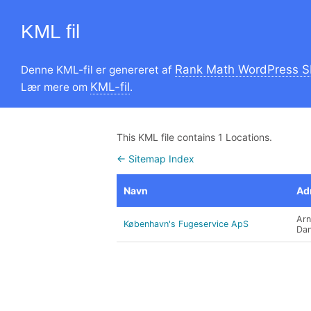
KML fil
Rank Math WordPress S
Denne KML-fil er genereret af
KML-fil
Lær mere om
.
This KML file contains 1 Locations.
← Sitemap Index
Navn
Ad
Arn
København's Fugeservice ApS
Da