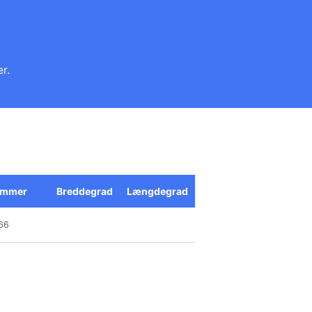
r.
ummer
Breddegrad
Længdegrad
66