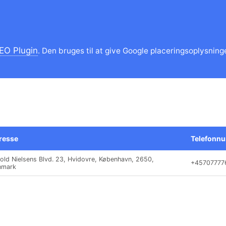
EO Plugin
. Den bruges til at give Google placeringsoplysninge
resse
Telefonn
old Nielsens Blvd. 23, Hvidovre, København, 2650,
+45707777
nmark